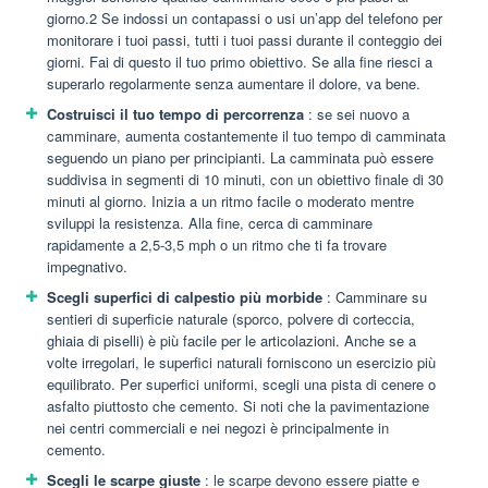
giorno.2 Se indossi un contapassi o usi un’app del telefono per
monitorare i tuoi passi, tutti i tuoi passi durante il conteggio dei
giorni. Fai di questo il tuo primo obiettivo. Se alla fine riesci a
superarlo regolarmente senza aumentare il dolore, va bene.
Costruisci il tuo tempo di percorrenza
: se sei nuovo a
camminare, aumenta costantemente il tuo tempo di camminata
seguendo un piano per principianti. La camminata può essere
suddivisa in segmenti di 10 minuti, con un obiettivo finale di 30
minuti al giorno. Inizia a un ritmo facile o moderato mentre
sviluppi la resistenza. Alla fine, cerca di camminare
rapidamente a 2,5-3,5 mph o un ritmo che ti fa trovare
impegnativo.
Scegli superfici di calpestio più morbide
: Camminare su
sentieri di superficie naturale (sporco, polvere di corteccia,
ghiaia di piselli) è più facile per le articolazioni. Anche se a
volte irregolari, le superfici naturali forniscono un esercizio più
equilibrato. Per superfici uniformi, scegli una pista di cenere o
asfalto piuttosto che cemento. Si noti che la pavimentazione
nei centri commerciali e nei negozi è principalmente in
cemento.
Scegli le scarpe giuste
: le scarpe devono essere piatte e