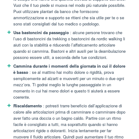
Vuoi che il tuo piede si muova nel modo più naturale possibile.
Puoi utilizzare plantari da banco che forniscono
ammortizzazione e supporto se ritieni che sia utile per te o se
sono stati consigliati dal tuo medico o podologo.
Usa bastoncini da passeggio
: alcune persone trovano che
l’uso di bastoncini da trekking o bastoncini da nordic walking li
aiuti con la stabilità e riducendo l’affaticamento articolare
quando si cammina. Bastoni e altri ausili per la deambulazione
possono essere utili, a seconda delle tue condizioni.
Cammina durante i momenti della giornata in cui il dolore
è basso
: se al mattino hai molto dolore o rigidità, prova
semplicemente ad alzarti e muoverti per un minuto o due ogni
mezz’ora. Ti godrai meglio le lunghe passeggiate in un
momento in cui hai meno dolori e questo ti aiuterà a essere
coerente.
Riscaldamento
: potresti trarre beneficio dall’applicazione di
calore alle articolazioni prima di camminare o camminare dopo
aver fatto una doccia o un bagno caldo. Partire con un ritmo
facile è consigliato a tutti, ma soprattutto quando si hanno
articolazioni rigide o doloranti. Inizia lentamente per far
muovere il fluido articolare. Quindi puoi aumentare il tuo ritmo