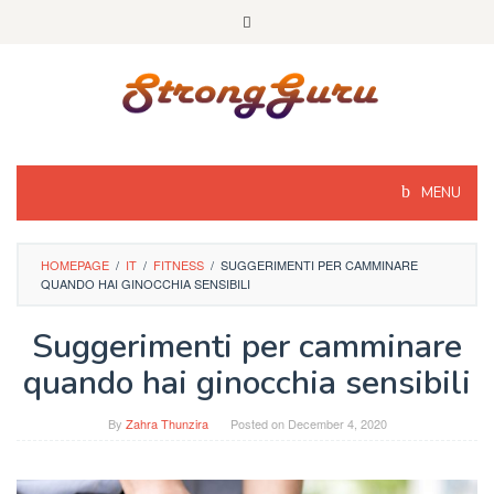
Skip
to
content
MENU
HOMEPAGE
/
IT
/
FITNESS
/
SUGGERIMENTI PER CAMMINARE
QUANDO HAI GINOCCHIA SENSIBILI
Suggerimenti per camminare
quando hai ginocchia sensibili
By
Zahra Thunzira
Posted on
December 4, 2020