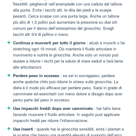
flessibili, pieghevoli nell’avampiede con una caduta dal tallone
alla punta. Evita i tacchi alti, le dita dei piedi e le scarpe
pesanti. Cerca scarpe con una punta larga. Anche un tallone
più alto di 1,5 pollici può aumentare la pressione su due siti
comuni per il danno dell’osteoartrosi del ginocchio. Scegli
tacchi alti 3/4 di pollice o meno.
Continua a muoverti per tutto il giorno
: alzati e muoviti o fai
stretching ogni 15 minuti. Ciò manterrà il fluido articolare in
movimento e nutrirà le ginocchia. Anche solo un minuto può
aiutare a ridurre i rischi per la salute di stare seduti e farà bene
alle articolazioni.
Perdere peso in eccesso
: se sei in sovrappeso, perdere
anche qualche chilo può ridurre lo stress sulle ginocchia. La
dieta è il modo più efficace per perdere peso. Sarai in grado di
camminare ed esercitarti con meno dolore e disagio dopo aver
perso parte del peso in eccesso.
Usa impacchi freddi dopo aver camminato
: hai fatto bene
facendo muovere il fluido articolare. In seguito puoi applicare
impacchi freddi per ridurre l’infiammazione.
Usa inserti
: quando hai le ginocchia sensibili, evita i plantari e
le scarpe che hanno una quantità elevata di supporto dell’arco.