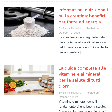
Informazioni nutrizionali
sulla creatina: benefici
per forza ed energia
By
Zahra Thunzira
Posted on
October 12, 2025
La creatina è uno degli integratori
più studiati e affidabili nel mondo
del fitness e della nutrizione. Nota
per aumentare […]
La guida completa alle
vitamine e ai minerali
per la salute di tutti i
giorni
By
Zahra Thunzira
Posted on
October 7, 2025
Vitamine e minerali sono il
fondamento di una buona salute.
Agiscono in background in quasi