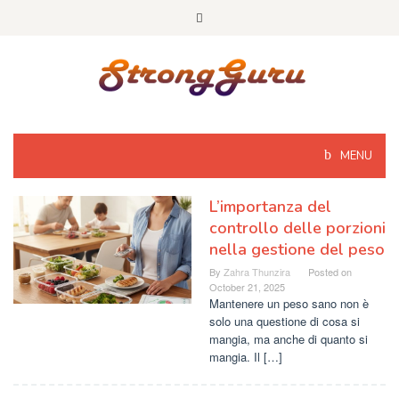
Skip
to
content
MENU
L’importanza del
controllo delle porzioni
nella gestione del peso
By
Zahra Thunzira
Posted on
October 21, 2025
Mantenere un peso sano non è
solo una questione di cosa si
mangia, ma anche di quanto si
mangia. Il […]