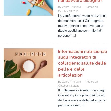
hai davvero bisogno?
By
Zahra Thunzira
Posted on
October 13, 2025
La verità dietro i valori nutrizionali
dei multivitaminici Gli integratori
multivitaminici sono diventati un
rituale quotidiano per milioni di
persone […]
Informazioni nutrizionali
sugli integratori di
collagene: salute della
pelle e delle
articolazioni
By
Zahra Thunzira
Posted on
October 13, 2025
Il collagene è diventato uno degli
integratori più popolari nei circoli
del benessere e della bellezza, e
per una buona […]