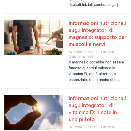
risultati iniziali sembrano […]
Informazioni nutrizionali
sugli integratori di
magnesio: supporto per
muscoli e nervi
By
Zahra Thunzira
Posted on
October 16, 2025
Il magnesio potrebbe non essere
famoso quanto il calcio o la
vitamina D, ma è altrettanto
essenziale, forse anche di […]
Informazioni nutrizionali
sugli integratori di
vitamina D: il sole in
una pillola
By
Zahra Thunzira
Posted on