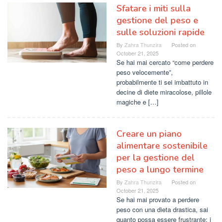
Sfatare i miti sulla
gestione del peso e
sulle soluzioni rapide
By
Zahra Thunzira
Posted on
October 21, 2025
Se hai mai cercato “come perdere
peso velocemente”,
probabilmente ti sei imbattuto in
decine di diete miracolose, pillole
magiche e […]
Creare un piano
alimentare sostenibile
per la gestione del
peso a lungo termine
By
Zahra Thunzira
Posted on
October 21, 2025
Se hai mai provato a perdere
peso con una dieta drastica, sai
quanto possa essere frustrante: i