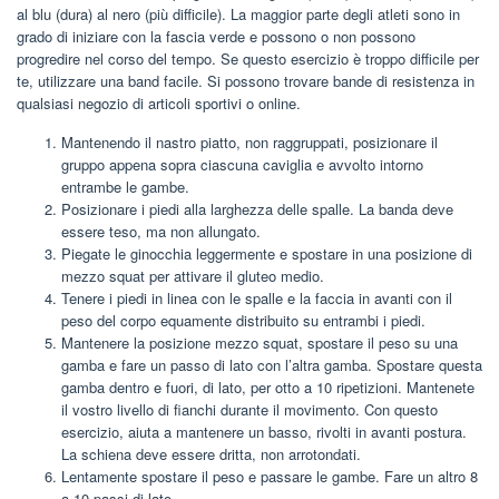
al blu (dura) al nero (più difficile). La maggior parte degli atleti sono in
grado di iniziare con la fascia verde e possono o non possono
progredire nel corso del tempo. Se questo esercizio è troppo difficile per
te, utilizzare una band facile. Si possono trovare bande di resistenza in
qualsiasi negozio di articoli sportivi o online.
Mantenendo il nastro piatto, non raggruppati, posizionare il
gruppo appena sopra ciascuna caviglia e avvolto intorno
entrambe le gambe.
Posizionare i piedi alla larghezza delle spalle. La banda deve
essere teso, ma non allungato.
Piegate le ginocchia leggermente e spostare in una posizione di
mezzo squat per attivare il gluteo medio.
Tenere i piedi in linea con le spalle e la faccia in avanti con il
peso del corpo equamente distribuito su entrambi i piedi.
Mantenere la posizione mezzo squat, spostare il peso su una
gamba e fare un passo di lato con l’altra gamba. Spostare questa
gamba dentro e fuori, di lato, per otto a 10 ripetizioni. Mantenete
il vostro livello di fianchi durante il movimento. Con questo
esercizio, aiuta a mantenere un basso, rivolti in avanti postura.
La schiena deve essere dritta, non arrotondati.
Lentamente spostare il peso e passare le gambe. Fare un altro 8
a 10 passi di lato.