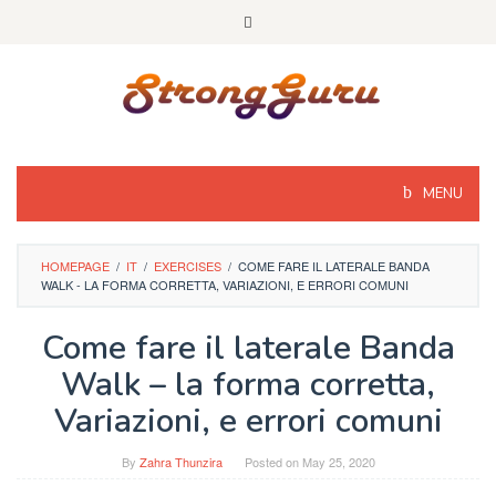
Skip
to
content
MENU
HOMEPAGE
/
IT
/
EXERCISES
/
COME FARE IL LATERALE BANDA
WALK - LA FORMA CORRETTA, VARIAZIONI, E ERRORI COMUNI
Come fare il laterale Banda
Walk – la forma corretta,
Variazioni, e errori comuni
By
Zahra Thunzira
Posted on
May 25, 2020