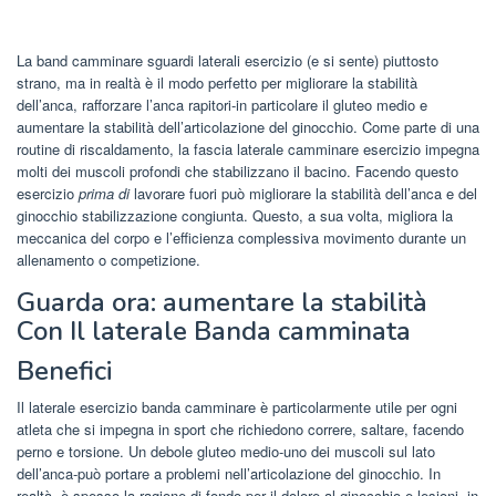
La band camminare sguardi laterali esercizio (e si sente) piuttosto
strano, ma in realtà è il modo perfetto per migliorare la stabilità
dell’anca, rafforzare l’anca rapitori-in particolare il gluteo medio e
aumentare la stabilità dell’articolazione del ginocchio. Come parte di una
routine di riscaldamento, la fascia laterale camminare esercizio impegna
molti dei muscoli profondi che stabilizzano il bacino. Facendo questo
esercizio
prima di
lavorare fuori può migliorare la stabilità dell’anca e del
ginocchio stabilizzazione congiunta. Questo, a sua volta, migliora la
meccanica del corpo e l’efficienza complessiva movimento durante un
allenamento o competizione.
Guarda ora: aumentare la stabilità
Con Il laterale Banda camminata
Benefici
Il laterale esercizio banda camminare è particolarmente utile per ogni
atleta che si impegna in sport che richiedono correre, saltare, facendo
perno e torsione. Un debole gluteo medio-uno dei muscoli sul lato
dell’anca-può portare a problemi nell’articolazione del ginocchio. In
realtà, è spesso la ragione di fondo per il dolore al ginocchio e lesioni, in