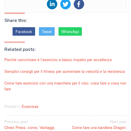
Share this:
Facebook
Tweet
WhatsApp
Related posts:
Perché camminare è l’esercizio a basso impatto per eccellenza
Semplici consigli per il fitness per aumentare la velocità e la resistenza
Come fare esercizio con una maschera per il viso: cosa fare e cosa non
fare
Posted in
Exercises
Post
Previous post
Next post
Chest Press: come, Vantaggi,
Come fare una bandiera Dragon:
navigation