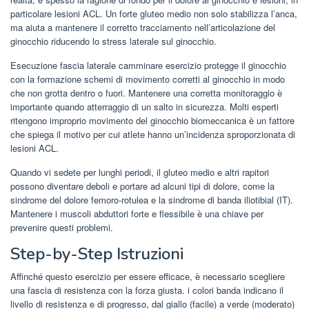
particolare lesioni ACL. Un forte gluteo medio non solo stabilizza l’anca,
ma aiuta a mantenere il corretto tracciamento nell’articolazione del
ginocchio riducendo lo stress laterale sul ginocchio.
Esecuzione fascia laterale camminare esercizio protegge il ginocchio
con la formazione schemi di movimento corretti al ginocchio in modo
che non grotta dentro o fuori. Mantenere una corretta monitoraggio è
importante quando atterraggio di un salto in sicurezza. Molti esperti
ritengono improprio movimento del ginocchio biomeccanica è un fattore
che spiega il motivo per cui atlete hanno un’incidenza sproporzionata di
lesioni ACL.
Quando vi sedete per lunghi periodi, il gluteo medio e altri rapitori
possono diventare deboli e portare ad alcuni tipi di dolore, come la
sindrome del dolore femoro-rotulea e la sindrome di banda iliotibial (IT).
Mantenere i muscoli abduttori forte e flessibile è una chiave per
prevenire questi problemi.
Step-by-Step Istruzioni
Affinché questo esercizio per essere efficace, è necessario scegliere
una fascia di resistenza con la forza giusta. i colori banda indicano il
livello di resistenza e di progresso, dal giallo (facile) a verde (moderato)