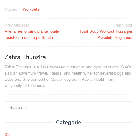
Posted in
Workouts
Post
Previous post
Next post
Allenamento principiante totale
Total Body Workout Forza per
navigation
resistenza del corpo Banda
Absolute Beginners
Zahra Thunzira
Zahra Thunzira is a Jakarta-based nutritionist and gym instructor. She’s
also an adventure travel, fitness, and health writer for several blogs and
websites. She earned her Master degree in Public Health from
University of Indonesia.
Search
for:
Categorie
Diet