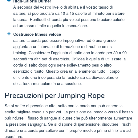
High-Calorie Burner
A seconda del vostro livello di abilità e il vostro tasso di
saltare, si può bruciare da 10 a 15 calorie al minuto per saltare
la corda. Ponticelli di corda più veloci possono bruciare calorie
ad un tasso simile a quello in esecuzione.
Costruisce fitness veloce
saltare la corda può essere impegnativo, ed è una grande
aggiunta a un intervallo di formazione o di routine cross-
training. Considerare l’aggiunta di salto con la corda per 30 a 90
secondi tra altri set di esercizio. Un’idea è quella di utilizzare la
corda di salto dopo ogni serie sollevamento pesi o altro
esercizio circuito. Questo crea un allenamento tutto il corpo
efficiente che incorpora sia la resistenza cardiovascolare e
della forza muscolare in una sessione.
Precauzioni per Jumping Rope
Se si soffre di pressione alta, salto con la corda non può essere la
scelta migliore esercizio per voi. La posizione del braccio verso il basso
può ridurre il flusso di sangue al cuore che può ulteriormente aumentare
la pressione sanguigna. Se si dispone di ipertensione, discutere i rischi
di usare una corda per saltare con il proprio medico prima di iniziare ad
esercitare.