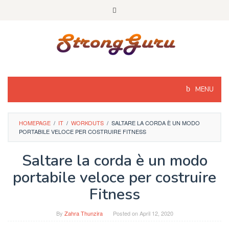
Skip
to
content
MENU
HOMEPAGE
/
IT
/
WORKOUTS
/
SALTARE LA CORDA È UN MODO
PORTABILE VELOCE PER COSTRUIRE FITNESS
Saltare la corda è un modo
portabile veloce per costruire
Fitness
By
Zahra Thunzira
Posted on
April 12, 2020