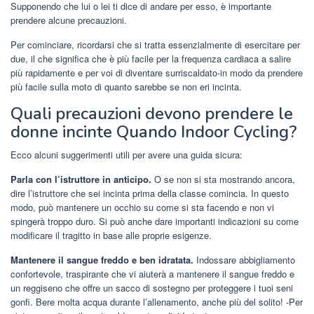
Supponendo che lui o lei ti dice di andare per esso, è importante
prendere alcune precauzioni.
Per cominciare, ricordarsi che si tratta essenzialmente di esercitare per
due, il che significa che è più facile per la frequenza cardiaca a salire
più rapidamente e per voi di diventare surriscaldato-in modo da prendere
più facile sulla moto di quanto sarebbe se non eri incinta.
Quali precauzioni devono prendere le
donne incinte Quando Indoor Cycling?
Ecco alcuni suggerimenti utili per avere una guida sicura:
Parla con l’istruttore in anticipo.
O se non si sta mostrando ancora,
dire l’istruttore che sei incinta prima della classe comincia. In questo
modo, può mantenere un occhio su come si sta facendo e non vi
spingerà troppo duro. Si può anche dare importanti indicazioni su come
modificare il tragitto in base alle proprie esigenze.
Mantenere il sangue freddo e ben idratata.
Indossare abbigliamento
confortevole, traspirante che vi aiuterà a mantenere il sangue freddo e
un reggiseno che offre un sacco di sostegno per proteggere i tuoi seni
gonfi. Bere molta acqua durante l’allenamento, anche più del solito! -Per