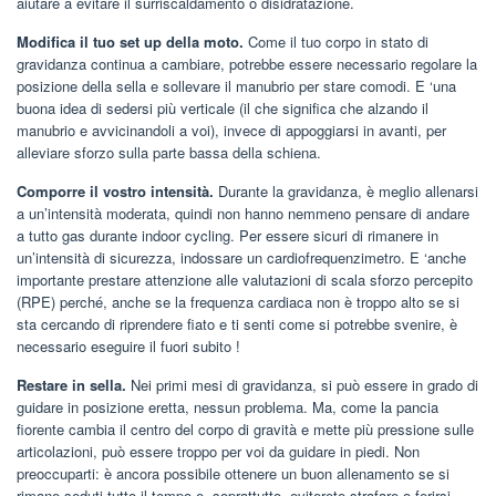
aiutare a evitare il surriscaldamento o disidratazione.
Modifica il tuo set up della moto.
Come il tuo corpo in stato di
gravidanza continua a cambiare, potrebbe essere necessario regolare la
posizione della sella e sollevare il manubrio per stare comodi. E ‘una
buona idea di sedersi più verticale (il che significa che alzando il
manubrio e avvicinandoli a voi), invece di appoggiarsi in avanti, per
alleviare sforzo sulla parte bassa della schiena.
Comporre il vostro intensità.
Durante la gravidanza, è meglio allenarsi
a un’intensità moderata, quindi non hanno nemmeno pensare di andare
a tutto gas durante indoor cycling. Per essere sicuri di rimanere in
un’intensità di sicurezza, indossare un cardiofrequenzimetro. E ‘anche
importante prestare attenzione alle valutazioni di scala sforzo percepito
(RPE) perché, anche se la frequenza cardiaca non è troppo alto se si
sta cercando di riprendere fiato e ti senti come si potrebbe svenire, è
necessario eseguire il fuori subito !
Restare in sella.
Nei primi mesi di gravidanza, si può essere in grado di
guidare in posizione eretta, nessun problema. Ma, come la pancia
fiorente cambia il centro del corpo di gravità e mette più pressione sulle
articolazioni, può essere troppo per voi da guidare in piedi. Non
preoccuparti: è ancora possibile ottenere un buon allenamento se si
rimane seduti tutto il tempo e, soprattutto, eviterete strafare o ferirsi.