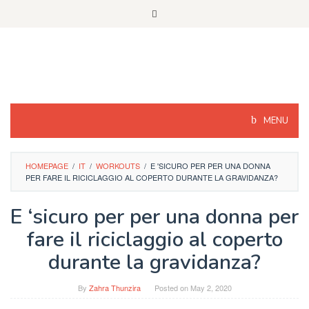
Skip
to
content
MENU
HOMEPAGE
/
IT
/
WORKOUTS
/
E 'SICURO PER PER UNA DONNA
PER FARE IL RICICLAGGIO AL COPERTO DURANTE LA GRAVIDANZA?
E ‘sicuro per per una donna per
fare il riciclaggio al coperto
durante la gravidanza?
By
Zahra Thunzira
Posted on
May 2, 2020