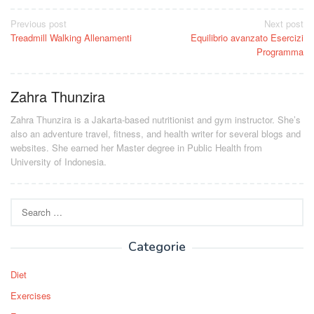
Post
Previous post
Next post
Treadmill Walking Allenamenti
Equilibrio avanzato Esercizi
navigation
Programma
Zahra Thunzira
Zahra Thunzira is a Jakarta-based nutritionist and gym instructor. She’s
also an adventure travel, fitness, and health writer for several blogs and
websites. She earned her Master degree in Public Health from
University of Indonesia.
Search
for:
Categorie
Diet
Exercises