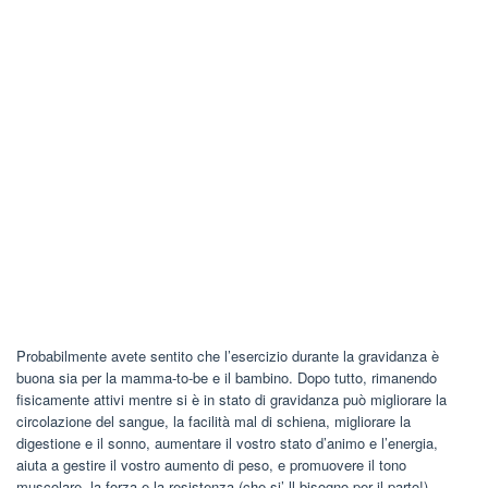
Probabilmente avete sentito che l’esercizio durante la gravidanza è
buona sia per la mamma-to-be e il bambino. Dopo tutto, rimanendo
fisicamente attivi mentre si è in stato di gravidanza può migliorare la
circolazione del sangue, la facilità mal di schiena, migliorare la
digestione e il sonno, aumentare il vostro stato d’animo e l’energia,
aiuta a gestire il vostro aumento di peso, e promuovere il tono
muscolare, la forza e la resistenza (che si’ ll bisogno per il parto!).