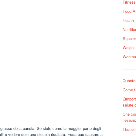
Fitness
Food A
Health
Nutritio
Supple
Weight
Workou
Quanto 
Come fa
L’impor
salute 
Che cos
l’esecu
il grasso della pancia. Se siete come la maggior parte degli
I benef
iolii e vedere solo una piccola risultato. Essa può causare a