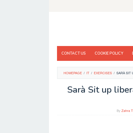
Skip
to
content
CONTACT US
COOKIE POLICY
HOMEPAGE
/
IT
/
EXERCISES
/
SARÀ SIT 
Sarà Sit up libe
By
Zahra T