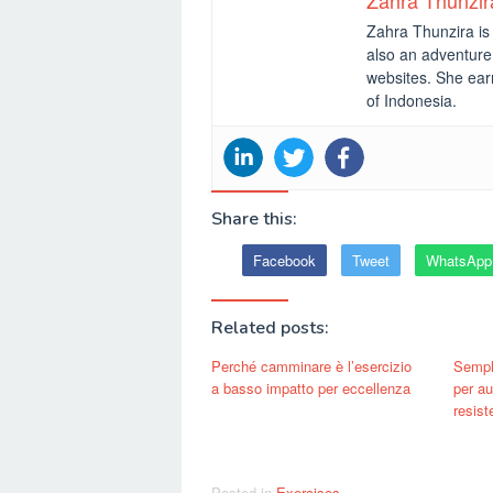
Zahra Thunzir
Zahra Thunzira is 
also an adventure 
websites. She ear
of Indonesia.
Share this:
Facebook
Tweet
WhatsApp
Related posts:
Perché camminare è l’esercizio
Sempli
a basso impatto per eccellenza
per au
resist
Posted in
Exercises