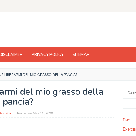
DISCLAIMER
PRIVACY POLICY
SITEMAP
UP LIBERARMI DEL MIO GRASSO DELLA PANCIA?
rarmi del mio grasso della
Search
for:
pancia?
hunzira
Posted on
May 11, 2020
Diet
Exerci