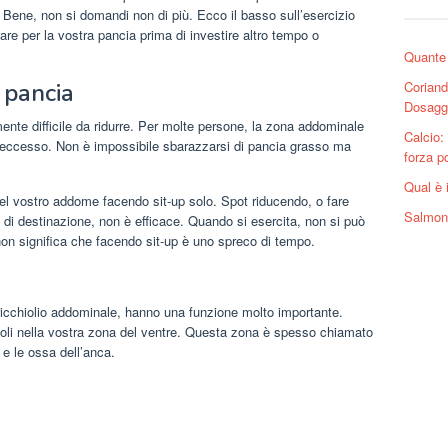
. Bene, non si domandi non di più. Ecco il basso sull’esercizio
are per la vostra pancia prima di investire altro tempo o
Quante 
a pancia
Coriando
Dosaggi
ente difficile da ridurre. Per molte persone, la zona addominale
Calcio:
in eccesso. Non è impossibile sbarazzarsi di pancia grasso ma
forza p
Qual è 
 nel vostro addome facendo sit-up solo. Spot riducendo, o fare
Salmon 
a di destinazione, non è efficace. Quando si esercita, non si può
on significa che facendo sit-up è uno spreco di tempo.
ricchiolio addominale, hanno una funzione molto importante.
scoli nella vostra zona del ventre. Questa zona è spesso chiamato
a e le ossa dell’anca.