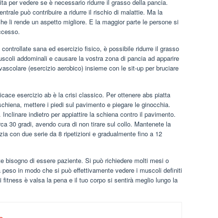
ita per vedere se è necessario ridurre il grasso della pancia.
ntrale può contribuire a ridurre il rischio di malattie. Ma la
e li rende un aspetto migliore. E la maggior parte le persone si
ccesso.
ontrollate sana ed esercizio fisico, è possibile ridurre il grasso
uscoli addominali e causare la vostra zona di pancia ad apparire
ovascolare (esercizio aerobico) insieme con le sit-up per bruciare
icace esercizio ab è la crisi classico. Per ottenere abs piatta
schiena, mettere i piedi sul pavimento e piegare le ginocchia.
 Inclinare indietro per appiattire la schiena contro il pavimento.
irca 30 gradi, avendo cura di non tirare sul collo. Mantenete la
zia con due serie da 8 ripetizioni e gradualmente fino a 12
e bisogno di essere paziente. Si può richiedere molti mesi o
peso in modo che si può effettivamente vedere i muscoli definiti
fitness è valsa la pena e il tuo corpo si sentirà meglio lungo la