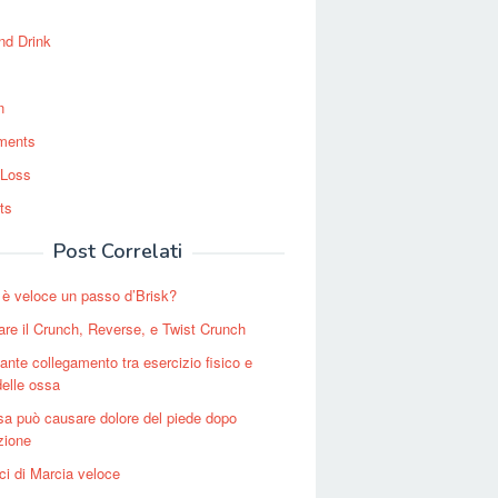
nd Drink
n
ments
 Loss
ts
Post Correlati
è veloce un passo d’Brisk?
re il Crunch, Reverse, e Twist Crunch
tante collegamento tra esercizio fisico e
delle ossa
a può causare dolore del piede dopo
zione
ici di Marcia veloce