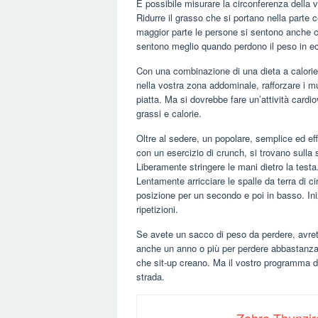
È possibile misurare la circonferenza della v
Ridurre il grasso che si portano nella parte ce
maggior parte le persone si sentono anche ch
sentono meglio quando perdono il peso in e
Con una combinazione di una dieta a calorie c
nella vostra zona addominale, rafforzare i m
piatta. Ma si dovrebbe fare un’attività cardi
grassi e calorie.
Oltre al sedere, un popolare, semplice ed eff
con un esercizio di crunch, si trovano sulla 
Liberamente stringere le mani dietro la testa.
Lentamente arricciare le spalle da terra di c
posizione per un secondo e poi in basso. Ini
ripetizioni.
Se avete un sacco di peso da perdere, avret
anche un anno o più per perdere abbastanza 
che sit-up creano. Ma il vostro programma di 
strada.